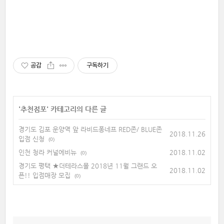
공감
구독하기
'
추천점포
' 카테고리의 다른 글
경기도 김포 운양역 앞 라비드퐁네프 RED존/ BLUE존
2018.11.26
입점 신청
(0)
인천 청라 커널에비뉴
2018.11.02
(0)
경기도 평택 ★더테라스몰 2018년 11월 그랜드 오
2018.11.02
픈!! 입점매장 모집
(0)