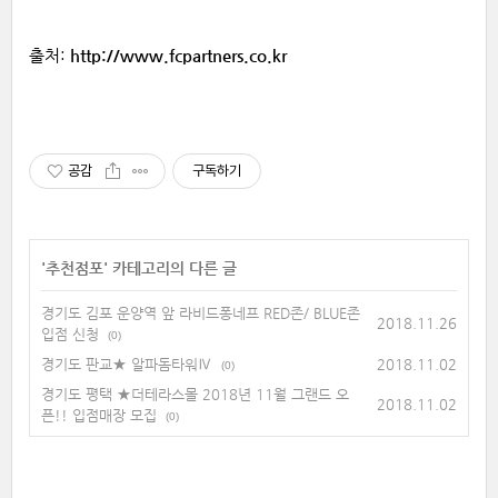
출처:
http://www.fcpartners.co.kr
공감
구독하기
'
추천점포
' 카테고리의 다른 글
경기도 김포 운양역 앞 라비드퐁네프 RED존/ BLUE존
2018.11.26
입점 신청
(0)
경기도 판교★ 알파돔타워Ⅳ
2018.11.02
(0)
경기도 평택 ★더테라스몰 2018년 11월 그랜드 오
2018.11.02
픈!! 입점매장 모집
(0)