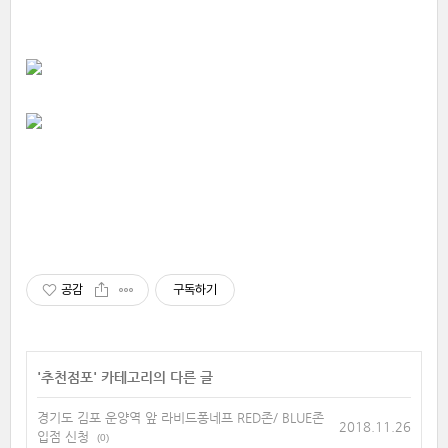
공감
구독하기
'
추천점포
' 카테고리의 다른 글
경기도 김포 운양역 앞 라비드퐁네프 RED존/ BLUE존
2018.11.26
입점 신청
(0)