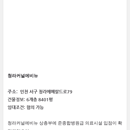
청라커널에비뉴
주소:
인천 서구 청라에메랄드로79
건물정보: 6개층 8401평
임대조건: 협의 가능
청라커널에비뉴 상층부에 준종합병원급 의료시설 입점이 확