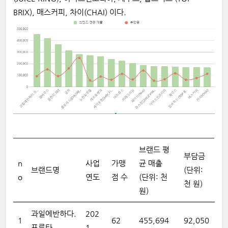
BRIX), 매스커피, 차이(CHAI) 이다.
브랜드 평
부담금
n
사업
가맹
균 매출
브랜드명
(단위:
o
연도
점 수
(단위: 천
천 원)
원)
과일에반하다.
202
1
62
455,694
92,050
프루타
1