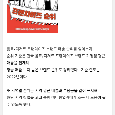
음료
/
디저트
프랜차이즈 브랜드
매출
순위를
알아보자
순위
기준은
전국
음료
/
디저트
프랜차이즈 브랜드
가맹점 평균
매출을 집계해
평균 매출 보다 높은 브랜드
순위로 정리했다
.
기준
연도는
20
22
년이다.
또 지역별 순위는 지역
평균
매출과
부담금을
같이
표시해
해당
지역
창업을
고려
중인
예비창업자에게
조금 더 도움이 될
수 있도록
했다
.