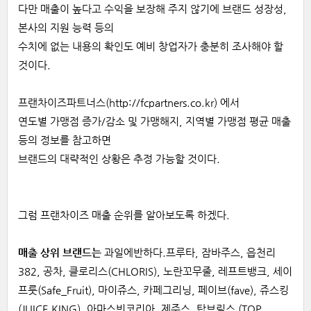
다만 매출이 높다고 수익을 보장해
주지 않기에
브랜드 성장성,
본사의 지원 능력
등의
수치에
없는
내용의
확인도
예비
창업자가 충분히 조사해야 할
것이다.
프랜차이즈파트너스(
http://fcpartners.co.kr
) 에서
연도별 가맹점 증가/감소 및 가맹해지, 지역별 가맹점 평균 매출
등의 정보를 참고하면
브랜드의
대략적인
상황은
추정
가능할
것이다
.
그럼
프랜차이즈 매출 순위를 알아보도록 하겠다.
매출 상위 브랜드는
과일에반하다.프루타, 잠바주스, 읍천리
382, 공차, 클로리스(CHLORIS), 노란꼬무줄, 레프트뱅크, 세이
프룻(Safe_Fruit), 마이쥬스, 카페그리닝, 페이브(fave), 쥬스킹
(JUICE KING), 아마스빈코리아, 제주스, 탑브릭스 (TOP