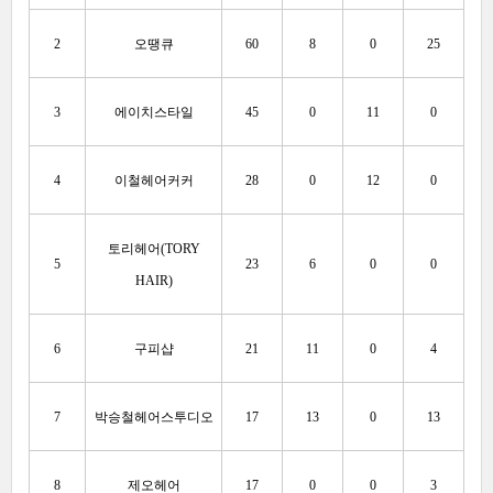
2
오땡큐
60
8
0
25
3
에이치스타일
45
0
11
0
4
이철헤어커커
28
0
12
0
토리헤어(TORY
5
23
6
0
0
HAIR)
6
구피샵
21
11
0
4
7
박승철헤어스투디오
17
13
0
13
8
제오헤어
17
0
0
3