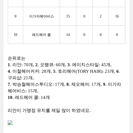
9
이가자헤어비스
15
0
2
16
10
레드헤어 쿨
14
0
0
0
순위로는
1
. 리안: 70개,
2
. 오땡큐: 60개,
3
. 에이치스타일: 45개,
4
. 이철헤어커커: 28개,
5
. 토리헤어(TORY HAIR): 23개,
6
.
구피샵: 21개,
7
. 박승철헤어스투디오: 17개,
8
. 제오헤어: 17개,
9
. 이가자
헤어비스: 15개,
10
. 레드헤어 쿨: 14개
리안이 가맹점 유치를 제일 많이 하였네요.