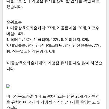
다음으로 신규 가맹점 유치를 많이 한 업체를 확인 해보
겠습니다.
순위로는
1
. 미궁삼육오좌훈카페: 23개,
2
. 골든네일: 20개,
3
. 포쉬
네일: 14개,
4
. 닥터수: 13개,
5
. 끌리메: 12개,
6
. 메리앤지: 9개,
7
. 네일블룸: 9개,
8
. 유니에스테틱: 8개,
9
. 신진쑥뜸: 7개,
10
. 작은얼굴인약손명가: 6개
'미궁삼육오좌훈카페'가 가맹점 유치를 제일 많이 하였습
니다.
미궁삼육오좌훈카페 프랜차이즈는 14년 23개의 가맹점
을 유치하여 54개의 가맹점과 직영점 1개를 운영하고 있
습니다.