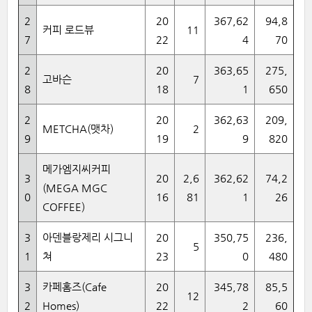
2
20
367,62
94,8
커피 로드뷰
11
7
22
4
70
2
20
363,65
275,
고바슨
7
8
18
1
650
2
20
362,63
209,
METCHA(맷차)
2
9
19
9
820
메가엠지씨커피
3
20
2,6
362,62
74,2
(MEGA MGC
0
16
81
1
26
COFFEE)
3
아덴블랑제리 시그니
20
350,75
236,
5
1
쳐
23
0
480
3
카페홈즈(Cafe
20
345,78
85,5
12
2
Homes)
22
2
60