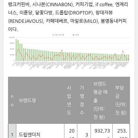
랭크커핀바, 시나본(CINNABON), 커피기업, if coffee, 엔제리
너스, 이륜당, 달꽃다방, 드롭탑(DROPTOP), 랑데자뷰
(RENDEJAVOUS), 카페데베르, 마일로(MILO), 봉명동내커피
이다
.
브랜드
사
가
부담
평균 매
n
업
맹
금
브랜드명
출
o
연
점
(단위:
(단위:
도
수
천 원)
천 원)
20
932,73
253,
1
드립앤더치
3