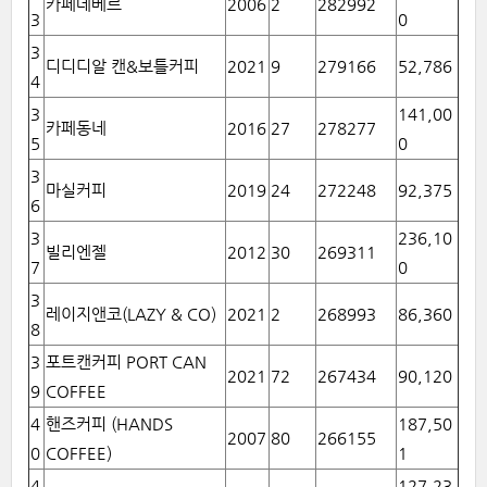
카페데베르
2006
2
282992
3
0
3
디디디알 캔&보틀커피
2021
9
279166
52,786
4
3
141,00
카페동네
2016
27
278277
5
0
3
마실커피
2019
24
272248
92,375
6
3
236,10
빌리엔젤
2012
30
269311
7
0
3
레이지앤코(LAZY & CO)
2021
2
268993
86,360
8
3
포트캔커피 PORT CAN
2021
72
267434
90,120
9
COFFEE
4
핸즈커피 (HANDS
187,50
2007
80
266155
0
COFFEE)
1
4
127,23