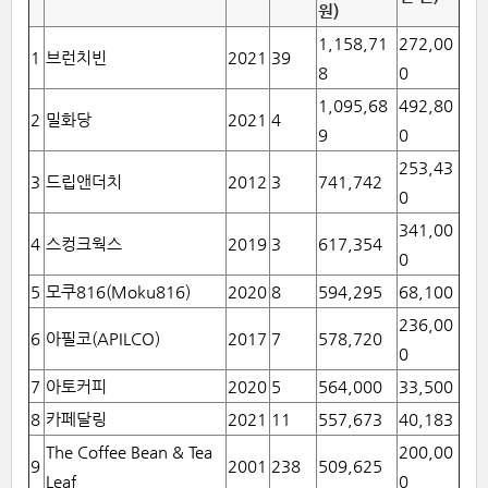
원)
1,158,71
272,00
1
브런치빈
2021
39
8
0
1,095,68
492,80
2
밀화당
2021
4
9
0
253,43
3
드립앤더치
2012
3
741,742
0
341,00
4
스컹크웍스
2019
3
617,354
0
5
모쿠816(Moku816)
2020
8
594,295
68,100
236,00
6
아필코(APILCO)
2017
7
578,720
0
7
아토커피
2020
5
564,000
33,500
8
카페달링
2021
11
557,673
40,183
The Coffee Bean & Tea
200,00
9
2001
238
509,625
Leaf
0