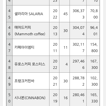
4
23
7
10
4
20
306,37
70,8
샐러리아 SALARIA
45
5
22
3
00
4
매머드커피
20
304,07
96,4
30
6
(Mammoth coffee)
13
4
01
4
20
302,11
154,
카페아이엠티
11
7
11
7
800
4
20
297,46
167,
유로스커피 로스터스
4
8
22
6
300
4
20
288,78
102,
프랭크커핀바
30
9
21
2
300
5
20
280,46
165,
시나본(CINNABON)
16
0
19
1
330