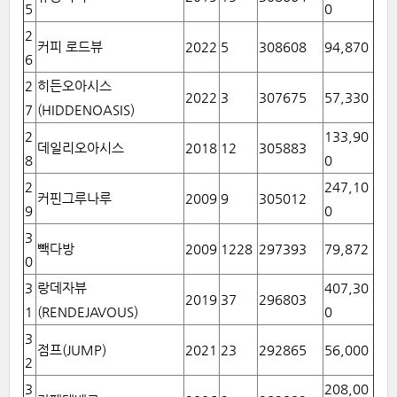
5
0
2
커피 로드뷰
2022
5
308608
94,870
6
2
히든오아시스
2022
3
307675
57,330
7
(HIDDENOASIS)
2
133,90
데일리오아시스
2018
12
305883
8
0
2
247,10
커핀그루나루
2009
9
305012
9
0
3
빽다방
2009
1228
297393
79,872
0
3
랑데자뷰
407,30
2019
37
296803
1
(RENDEJAVOUS)
0
3
점프(JUMP)
2021
23
292865
56,000
2
3
208,00