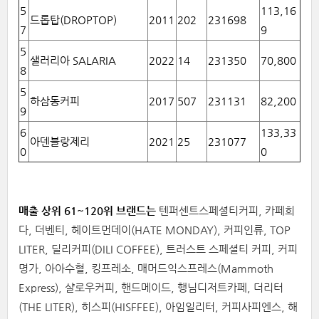
5
113,16
드롭탑(DROPTOP)
2011
202
231698
7
9
5
샐러리아 SALARIA
2022
14
231350
70,800
8
5
하삼동커피
2017
507
231131
82,200
9
6
133,33
아덴블랑제리
2021
25
231077
0
0
매출 상위 61~120위 브랜드는
텐퍼센트스페셜티커피, 카페희
다, 더벤티, 헤이트먼데이(HATE MONDAY), 커피인류, TOP
LITER, 딜리커피(DILI COFFEE), 트러스트 스페셜티 커피, 커피
명가, 아아수혈, 킹프레소, 매머드익스프레스(Mammoth
Express), 샬로우커피, 핸드메이드, 행님디저트카페, 더리터
(THE LITER), 히스피(HISFFEE), 아임일리터, 커피사피엔스, 해