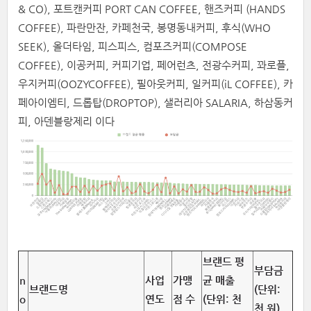
& CO), 포트캔커피 PORT CAN COFFEE, 핸즈커피 (HANDS
COFFEE), 파란만잔, 카페천국, 봉명동내커피, 후식(WHO
SEEK), 올더타임, 피스피스, 컴포즈커피(COMPOSE
COFFEE), 이공커피, 커피기업, 페어런츠, 전광수커피, 꽈로플,
우지커피(OOZYCOFFEE), 필아웃커피, 일커피(iL COFFEE), 카
페아이엠티, 드롭탑(DROPTOP), 샐러리아 SALARIA, 하삼동커
피, 아덴블랑제리 이다
브랜드 평
부담금
n
사업
가맹
균 매출
브랜드명
(단위:
o
연도
점 수
(단위: 천
천 원)