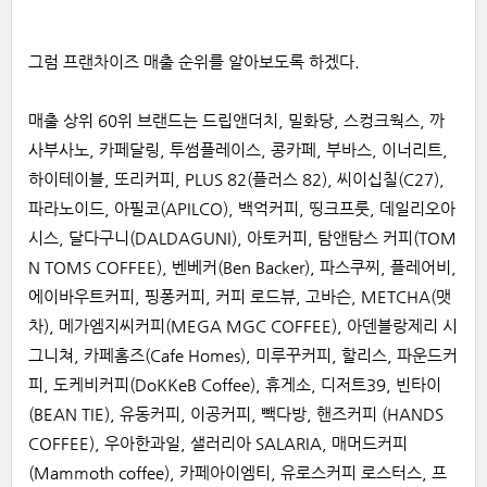
그럼
프랜차이즈 매출 순위를 알아보도록 하겠다.
매출 상위
60
위
브랜드는
드립앤더치, 밀화당, 스컹크웍스, 까
사부사노, 카페달링, 투썸플레이스, 콩카페, 부바스, 이너리트,
하이테이블, 또리커피, PLUS 82(플러스 82), 씨이십칠(C27),
파라노이드, 아필코(APILCO), 백억커피, 띵크프룻, 데일리오아
시스, 달다구니(DALDAGUNI), 아토커피, 탐앤탐스 커피(TOM
N TOMS COFFEE), 벤베커(Ben Backer), 파스쿠찌, 플레어비,
에이바우트커피, 핑퐁커피, 커피 로드뷰, 고바슨, METCHA(맷
차), 메가엠지씨커피(MEGA MGC COFFEE), 아덴블랑제리 시
그니쳐, 카페홈즈(Cafe Homes), 미루꾸커피, 할리스, 파운드커
피, 도케비커피(DoKKeB Coffee), 휴게소, 디저트39, 빈타이
(BEAN TIE), 유동커피, 이공커피, 빽다방, 핸즈커피 (HANDS
COFFEE), 우아한과일, 샐러리아 SALARIA, 매머드커피
(Mammoth coffee), 카페아이엠티, 유로스커피 로스터스, 프