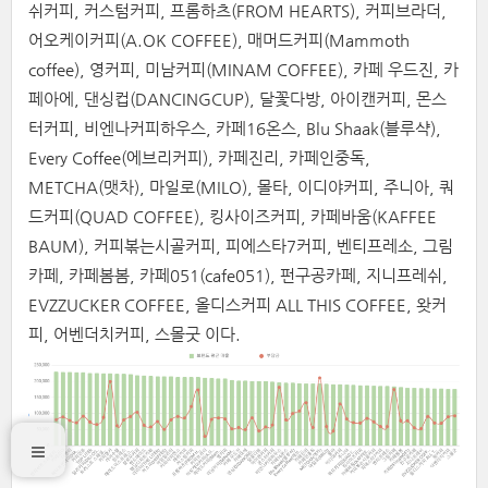
쉬커피, 커스텀커피, 프롬하츠(FROM HEARTS), 커피브라더,
어오케이커피(A.OK COFFEE), 매머드커피(Mammoth
coffee), 영커피, 미남커피(MINAM COFFEE), 카페 우드진, 카
페아에, 댄싱컵(DANCINGCUP), 달꽃다방, 아이캔커피, 몬스
터커피, 비엔나커피하우스, 카페16온스, Blu Shaak(블루샥),
Every Coffee(에브리커피), 카페진리, 카페인중독,
METCHA(맷차), 마일로(MILO), 몰타, 이디야커피, 주니아, 쿼
드커피(QUAD COFFEE), 킹사이즈커피, 카페바움(KAFFEE
BAUM), 커피볶는시골커피, 피에스타7커피, 벤티프레소, 그림
카페, 카페봄봄, 카페051(cafe051), 펀구공카페, 지니프레쉬,
EVZZUCKER COFFEE, 올디스커피 ALL THIS COFFEE, 왓커
피, 어벤더치커피, 스몰굿 이다.