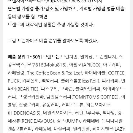
프랜차이즈파트너스(
http://fcpartners.co.kr
) 에서
연도별 가맹점 증가/감소 및 가맹해지, 지역별 가맹점 평균 매출
등의 정보를 참고하면
브랜드의 대략적인 상황은 추정 가능할 것이다.
그럼 프랜차이즈 매출 순위를 알아보도록 하겠다.
매출 상위 1~60위 브랜드는
브런치빈, 밀화당, 드립앤더치, 스
컹크웍스, 모쿠816(Moku816), 아필코(APILCO), 아토커피,
카페달링, The Coffee Bean & Tea Leaf, 하이테이블, COFFEE
PUCK, 카페온화, 백억커피, 블레스롤(Bless Roll), 피카커피, 빈
타이(BEAN TIE), 파스쿠찌, 고바슨, 블랙와인커피, 에이바우트
커피, 프랭크커핀바, 탐앤탐스커피(TOMNTOMS COFFEE), 이
륜당, 집생로커피, 유동커피, 커피 로드뷰, 히든오아시스
(HIDDENOASIS), 데일리오아시스, 커핀그루나루, 빽다방, 랑
데자뷰(RENDEJAVOUS), 점프(JUMP), 카페데베르, 디디디알
캔&보틀커피, 카페동네, 마실커피, 빌리엔젤, 레이지앤코(LAZY