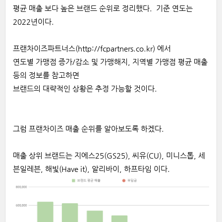
평균 매출 보다 높은 브랜드
순위로 정리했다
.
기준
연도는
20
22
년이다.
프랜차이즈파트너스(
http://fcpartners.co.kr
) 에서
연도별 가맹점 증가/감소 및 가맹해지, 지역별 가맹점 평균 매출
등의 정보를 참고하면
브랜드의
대략적인
상황은
추정
가능할
것이다
.
그럼
프랜차이즈 매출 순위를 알아보도록 하겠다.
매출 상위 브랜드는
지에스25(GS25), 씨유(CU), 미니스톱, 세
븐일레븐, 해빛(Have it), 알리바이, 하프타임 이다.