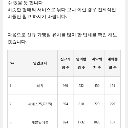
수 있을 듯 합니다.
비슷한 형태의 서비스로 묶다 보니 이런 경우 전체적인
비중만 참고 하시기 바랍니다.
다음으로 신규 가맹점 유치를 많이 한 업체를 확인 해보
겠습니다.
신규개
명의변
계약해
계약종
No
영업표지
점 수
경 수
지 수
료 수
1
씨유
989
552
456
151
2
지에스25(GS25)
974
810
229
229
3
세븐일레븐
824
1732
1020
187