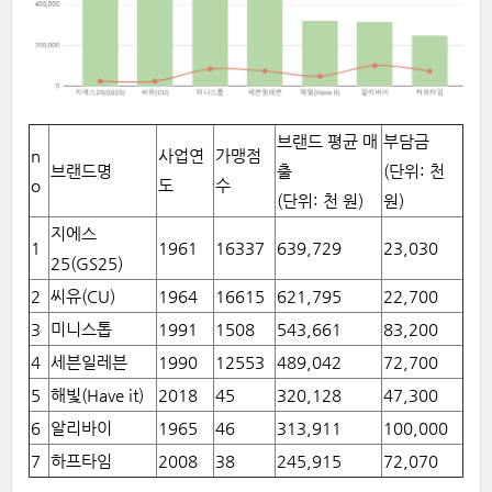
브랜드 평균 매
부담금
n
사업연
가맹점
브랜드명
출
(단위: 천
o
도
수
(단위: 천 원)
원)
지에스
1
1961
16337
639,729
23,030
25(GS25)
2
씨유(CU)
1964
16615
621,795
22,700
3
미니스톱
1991
1508
543,661
83,200
4
세븐일레븐
1990
12553
489,042
72,700
5
해빛(Have it)
2018
45
320,128
47,300
6
알리바이
1965
46
313,911
100,000
7
하프타임
2008
38
245,915
72,070