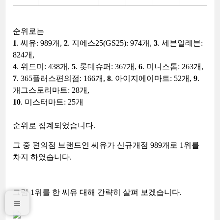
순위로는
1
. 씨유: 989개,
2
. 지에스25(GS25): 974개,
3
. 세븐일레븐:
824개,
4
. 위드미: 438개,
5
. 롯데슈퍼: 367개,
6
. 미니스톱: 263개,
7
. 365플러스편의점: 166개,
8
. 아이지에이마트: 52개,
9
.
개그스토리마트: 28개,
10
. 미스터마트: 25개
순위로 집계되었습니다.
그 중 편의점 브랜드인 씨유가 신규개점 989개로 1위를
차지 하였습니다.
그럼 1위를 한 씨유 대해 간략히 살펴 보겠습니다.