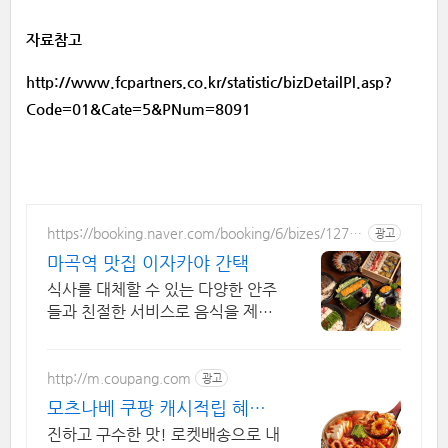
자료참고
http://www.fcpartners.co.kr/statistic/bizDetailPl.asp?
Code=01&Cate=5&PNum=8091
https://booking.naver.com/booking/6/bizes/1271
광고
319
마곡역 맛집 이자카야 간택
식사를 대체할 수 있는 다양한 안주
들과 친절한 서비스로 음식을 제공
하고 있습니다.
http://m.coupang.com
광고
모츠나베 쿠팡 캐시적립 혜택
누려요
진하고 구수한 맛! 로켓배송으로 내