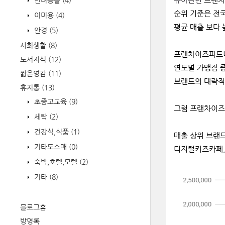
반려동물
(4)
순위
기준은
전
이미용
(4)
평균 매출 보다 
안경
(5)
사회생활
(8)
프랜차이즈파트
도서지식
(12)
연도별 가맹점 증
짧은영감
(11)
브랜드의
대략적
휴지통
(13)
초중고교육
(9)
그럼
프랜차이즈
세탁
(2)
건강식,식품
(1)
매출 상위 브랜
기타도소매
(0)
디지털키즈카페,
숙박,호텔,모텔
(2)
기타
(8)
블로그홈
방명록