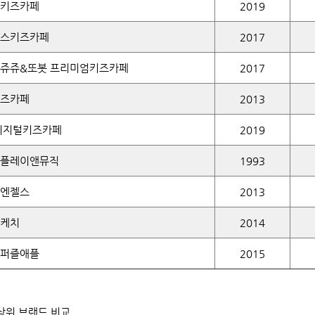
키즈카페
2019
스키즈카페
2017
쥬쥬&또봇 프리미엄키즈카페
2017
즈카페
2013
디지털키즈카페
2019
플레이앤뮤직
1993
엔젤스
2013
케치
2014
퍼즐애플
2015
상위
브랜드
비교