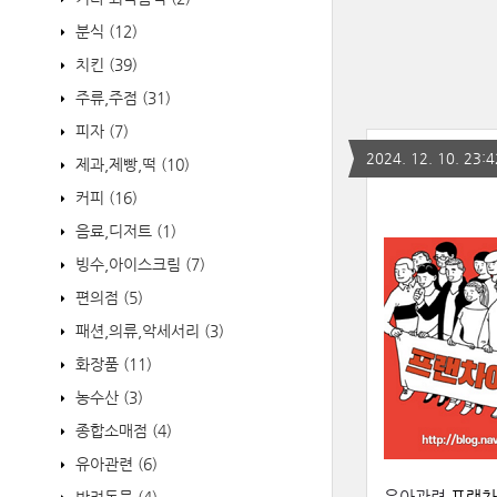
분식
(12)
치킨
(39)
주류,주점
(31)
피자
(7)
2024. 12. 10. 23:4
제과,제빵,떡
(10)
커피
(16)
음료,디저트
(1)
빙수,아이스크림
(7)
편의점
(5)
패션,의류,악세서리
(3)
화장품
(11)
농수산
(3)
종합소매점
(4)
유아관련
(6)
유아관련
프랜차