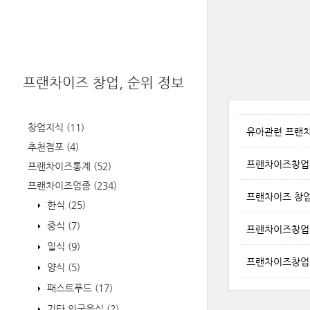
프랜차이즈 창업, 순위 정보
창업지식
(11)
유아관련 프랜차이
추천점포
(4)
프랜차이즈창업
프랜차이즈통계
(52)
프랜차이즈업종
(234)
프랜차이즈 창업
한식
(25)
중식
(7)
프랜차이즈창업
일식
(9)
프랜차이즈창업
양식
(5)
패스트푸드
(17)
기타 외국음식
(2)