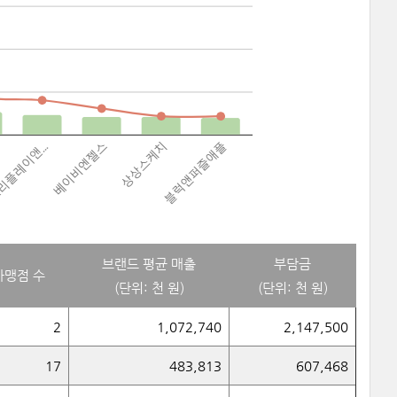
브랜드 평균 매출
부담금
가맹점 수
(단위: 천 원)
(단위: 천 원)
2
1,072,740
2,147,500
17
483,813
607,468