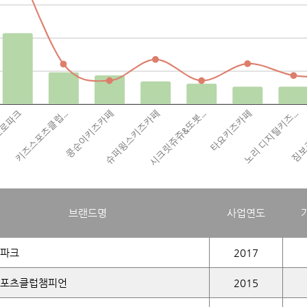
브랜드명
사업연도
파크
2017
포츠클럽챔피언
2015