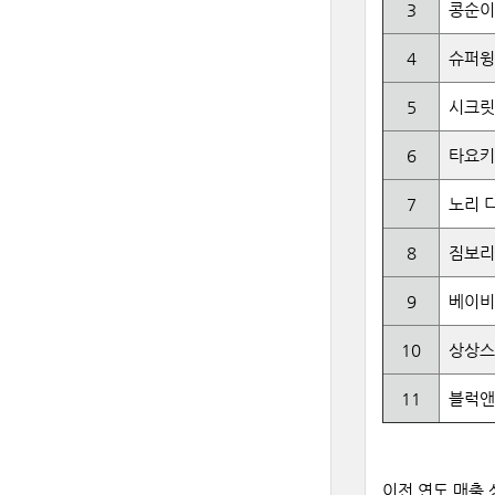
3
콩순이
4
슈퍼윙
5
시크릿
6
타요키
7
노리 
8
짐보리
9
베이비
10
상상스
11
블럭앤
이전
연도
매출