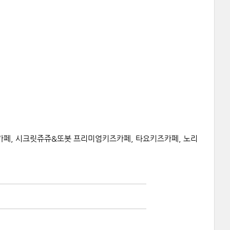
페, 시크릿쥬쥬&또봇 프리미엄키즈카페, 타요키즈카페, 노리