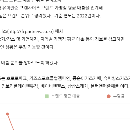
국
유아관련
프랜차이즈 브랜드
가맹점 평균 매출을 집계해
높은 브랜드
순위로 정리했다
.
기준
연도는 20
22
년이다.
너스(
http://fcpartners.co.kr
) 에서
가/감소 및 가맹해지, 지역별 가맹점 평균 매출 등의 정보를 참고하면
인
상황은
추정
가능할
것이다
.
 매출 순위를 알아보도록 하겠다.
드는
뽀로로파크, 키즈스포츠클럽챔피언, 콩순이키즈카페, 슈퍼윙스키즈카
 짐보리플레이앤뮤직, 베이비엔젤스, 상상스케치, 블럭앤퍼즐애플 이다.