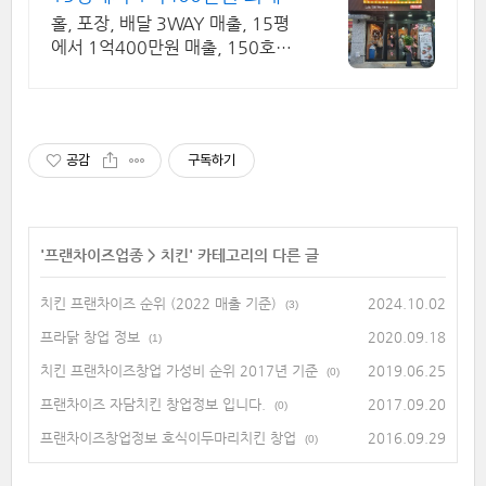
천만원 대출지원!
홀, 포장, 배달 3WAY 매출, 15평
에서 1억400만원 매출, 150호점
돌파
공감
구독하기
'
프랜차이즈업종
>
치킨
' 카테고리의 다른 글
치킨 프랜차이즈 순위 (2022 매출 기준)
2024.10.02
(3)
프라닭 창업 정보
2020.09.18
(1)
치킨 프랜차이즈창업 가성비 순위 2017년 기준
2019.06.25
(0)
프랜차이즈 자담치킨 창업정보 입니다.
2017.09.20
(0)
프랜차이즈창업정보 호식이두마리치킨 창업
2016.09.29
(0)